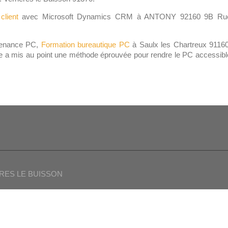
client
avec Microsoft Dynamics CRM à ANTONY 92160 9B Ru
tenance PC,
Formation bureautique PC
à Saulx les Chartreux 91160
ne a mis au point une méthode éprouvée pour rendre le PC accessibl
IERES LE BUISSON