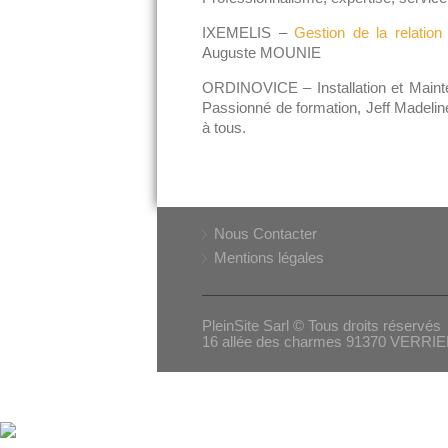
IXEMELIS –
Gestion de la relation 
Auguste MOUNIE
ORDINOVICE – Installation et Main
Passionné de formation, Jeff Madeli
à tous.
Nous Contacter
Mentions légales
PleinSite Sarl © Tous droits réservés
16 allée des charmes 91370 VERR