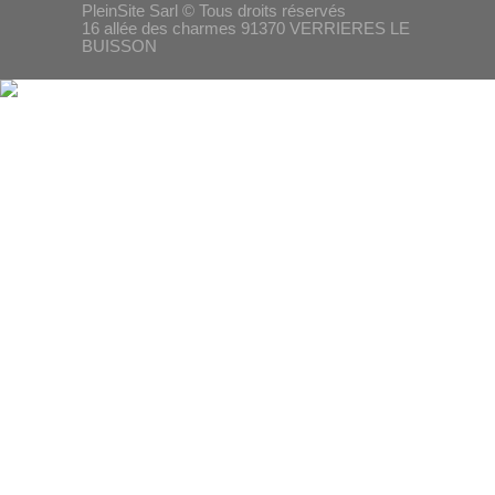
PleinSite Sarl © Tous droits réservés
16 allée des charmes 91370 VERRIERES LE
BUISSON